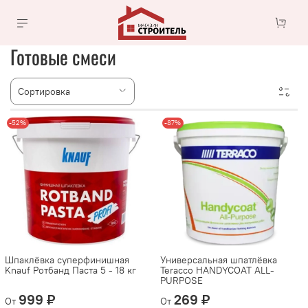
Готовые смеси
-52%
-87%
Шпаклёвка суперфинишная
Универсальная шпатлёвка
Knauf Ротбанд Паста 5 - 18 кг
Teracco HANDYCOAT ALL-
PURPOSE
999 ₽
269 ₽
От
От