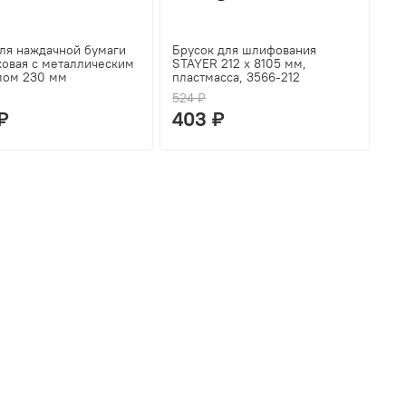
для наждачной бумаги
Брусок для шлифования
ковая с металлическим
STAYER 212 x 8105 мм,
мом 230 мм
пластмасса, 3566-212
524 ₽
₽
403 ₽