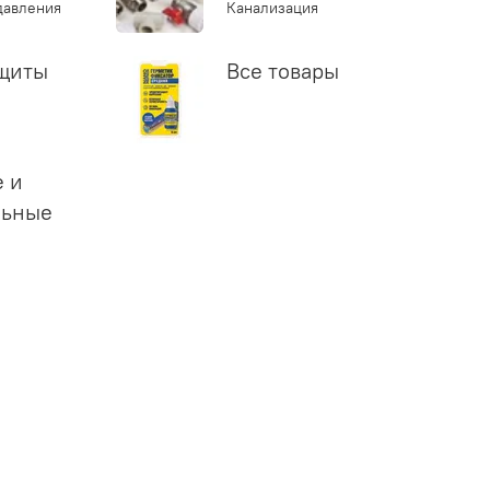
давления
Канализация
ащиты
Все товары
 и
льные