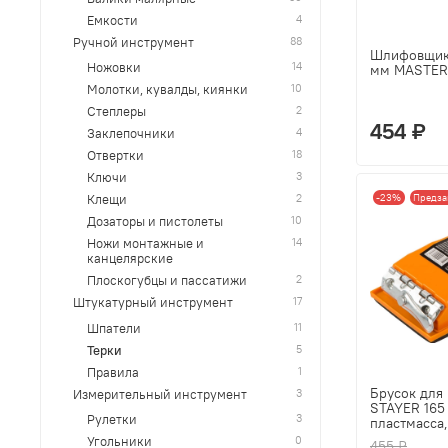
4
Емкости
88
Ручной инструмент
Шлифовщик
14
Ножовки
мм MASTER
10
Молотки, кувалды, киянки
2
Степлеры
454 ₽
4
Заклепочники
18
Отвертки
3
Ключи
-23%
Предза
2
Клещи
10
Дозаторы и пистолеты
14
Ножи монтажные и
канцелярские
2
Плоскогубцы и пассатижи
17
Штукатурный инструмент
11
Шпатели
5
Терки
1
Правила
Брусок для
3
Измерительный инструмент
STAYER 165 
3
Рулетки
пластмасса,
0
Угольники
455 ₽