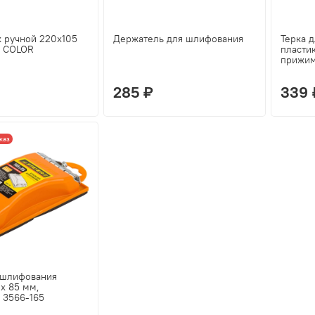
 ручной 220х105
Держатель для шлифования
Терка 
 COLOR
пласти
прижи
285 ₽
339 
каз
 шлифования
x 85 мм,
 3566-165