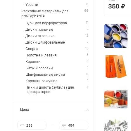
350 ₽
0
Уровни
66
Расходные материалы для
инструмента
11
Буры для перфораторов
2
Диски пильные
12
Диски отрезные
7
Диски шлифовальные
13
Сверла
3
Полотна и лезвия
8
Коронки
1
Биты и головки
6
Шлифовальные листы
1
Коронки режущие
4
Пики и долота (зубила) для
перфораторов
Цена
—
от
до