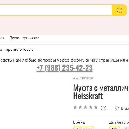
ет
Грузоперевозки
олипропиленовые
адать нам любые вопросы через форму внизу страницы или
+7 (988) 235-42-23
арт.
3132020
Муфта с металличе
Heisskraft
(0)
В и
Бренд
Диаметр 