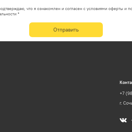
одтверждаю, что я ознакомлен и согласен с условиями оферты и п
льности *
Отправить
Конт
+7 (9
г. Соч