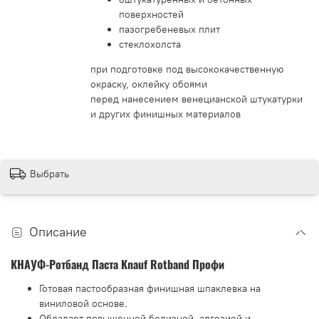
поверхностей
пазогребеневых плит
стеклохолста
при подготовке под высококачественную
окраску, оклейку обоями
перед нанесением венецианской штукатурки
и других финишных материалов
Выбрать
Описание
КНАУФ-Ротбанд Паста Knauf Rotband Профи
Готовая пастообразная финишная шпаклевка на
виниловой основе.
Обладает повышенной белизной, адгезией и