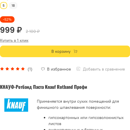
5
18
-52%
999 ₽
2 100 ₽
Купить в 1 клик
В корзину
Добавить в сравнение
(1)
В избранное
КНАУФ-Ротбанд Паста Knauf Rotband Профи
Применяется внутри сухих помещений для
финишного шпаклевания поверхности:
гипсокартонных или гипсоволокнистых
листов
оштукатуренных и бетонных