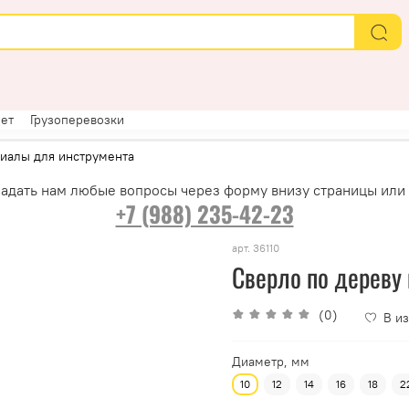
ет
Грузоперевозки
иалы для инструмента
адать нам любые вопросы через форму внизу страницы или
+7 (988) 235-42-23
арт.
36110
Сверло по дереву 
(0)
В и
Диаметр, мм
10
12
14
16
18
2