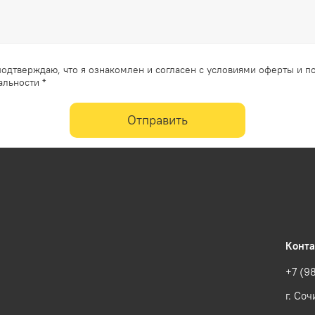
одтверждаю, что я ознакомлен и согласен с условиями оферты и п
льности *
Отправить
Конт
+7 (9
г. Соч