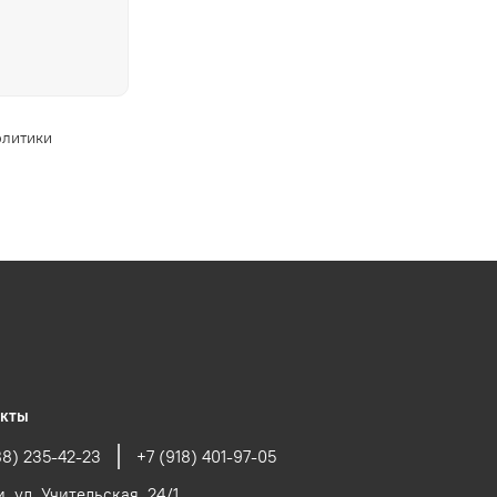
олитики
акты
88) 235-42-23
+7 (918) 401-97-05
и, ул. Учительская, 24/1