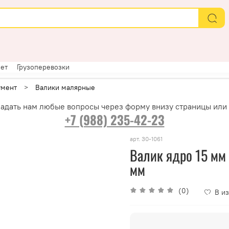
ет
Грузоперевозки
умент
Валики малярные
адать нам любые вопросы через форму внизу страницы или
+7 (988) 235-42-23
арт.
30-1061
Валик ядро 15 мм
мм
(0)
В и