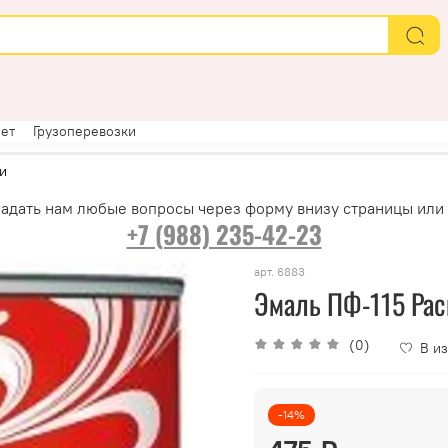
ет
Грузоперевозки
и
адать нам любые вопросы через форму внизу страницы или
+7 (988) 235-42-23
арт.
6883
Эмаль ПФ-115 Расц
(0)
В и
-14%