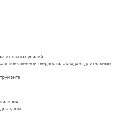
начительных усилий
исле повышенной твердости. Обладает длительным
струмента
 пиления.
 доступом