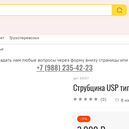
ет
Грузоперевозки
нт
адать нам любые вопросы через форму внизу страницы или
+7 (988) 235-42-23
арт.
59157
Струбцина USP тип
(0)
В и
-17%