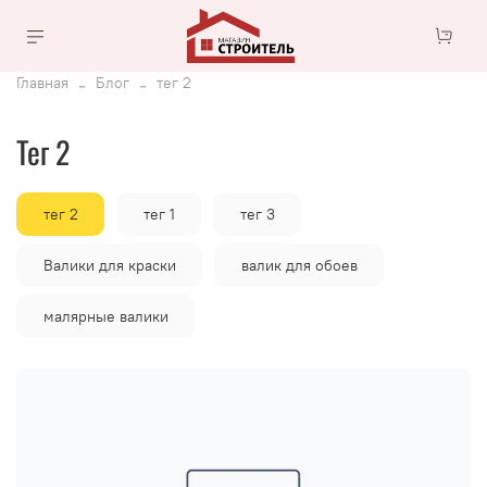
Главная
Блог
тег 2
тег 2
тег 2
тег 1
тег 3
Валики для краски
валик для обоев
малярные валики