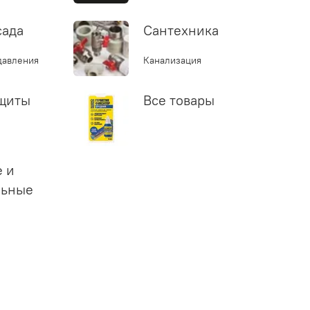
сада
Сантехника
давления
Канализация
ащиты
Все товары
 и
льные