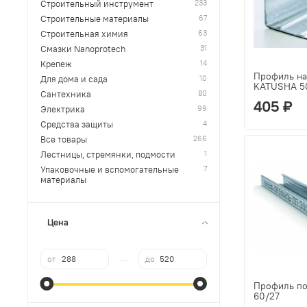
233
Строительный инструмент
67
Строительные материалы
63
Строительная химия
31
Смазки Nanoprotech
14
Крепеж
Профиль н
10
Для дома и сада
KATUSHA 5
80
Сантехника
405 ₽
99
Электрика
4
Средства защиты
266
Все товары
1
Лестницы, стремянки, подмости
7
Упаковочные и вспомогательные
материалы
Цена
—
от
до
Профиль п
60/27