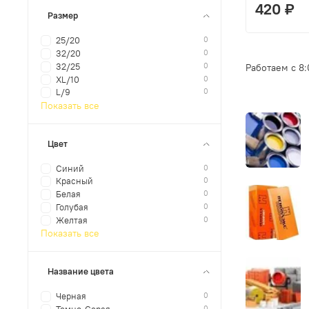
420 ₽
Размер
0
25/20
0
32/20
0
32/25
Работаем с 8
0
XL/10
0
L/9
Показать все
Цвет
0
Синий
0
Красный
0
Белая
0
Голубая
0
Желтая
Показать все
Название цвета
0
Черная
0