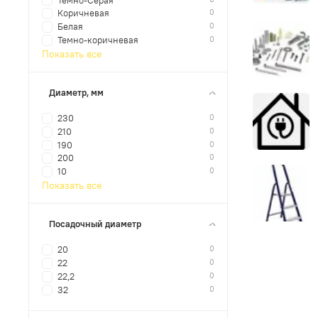
Темно-Серая
0
Коричневая
0
Белая
0
Темно-коричневая
Показать все
Диаметр, мм
0
230
0
210
0
190
0
200
0
10
Показать все
Посадочный диаметр
0
20
0
22
0
22,2
0
32