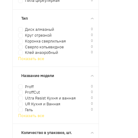
0
Пила циркулярная
Тип
0
Диск алмазный
0
Круг отрезной
0
Коронка сверлильная
0
Сверло копьевидное
0
Клей анаэробный
Показать все
Название модели
0
Proff
0
ProffCut
0
Ultra Resist Кухня и ванная
0
UR Кухня и Ванная
0
Гель
Показать все
Количество в упаковке, шт.